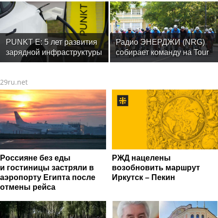
— заключительный месяц
водонагреватель
программы
PUNKT E: 5 лет развития
Радио ЭНЕРДЖИ (NRG)
зарядной инфраструктуры
собирает команду на Tour
de Russie в Петербурге
29ru.net
Россияне без еды
РЖД нацелены
и гостиницы застряли в
возобновить маршрут
аэропорту Египта после
Иркутск – Пекин
отмены рейса